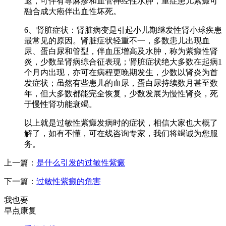
退，可伴有荨麻疹和血管神经性水肿，重症患儿紫癜可
融合成大疱伴出血性坏死。
6、肾脏症状：肾脏病变是引起小儿期继发性肾小球疾患
最常见的原因。肾脏症状轻重不一，多数患儿出现血
尿、蛋白尿和管型，伴血压增高及水肿，称为紫癜性肾
炎，少数呈肾病综合征表现；肾脏症状绝大多数在起病1
个月内出现，亦可在病程更晚期发生，少数以肾炎为首
发症状；虽然有些患儿的血尿，蛋白尿持续数月甚至数
年，但大多数都能完全恢复，少数发展为慢性肾炎，死
于慢性肾功能衰竭。
以上就是过敏性紫癜发病时的症状，相信大家也大概了
解了，如有不懂，可在线咨询专家，我们将竭诚为您服
务。
上一篇：
是什么引发的过敏性紫癜
下一篇：
过敏性紫癜的危害
我也要
早点康复