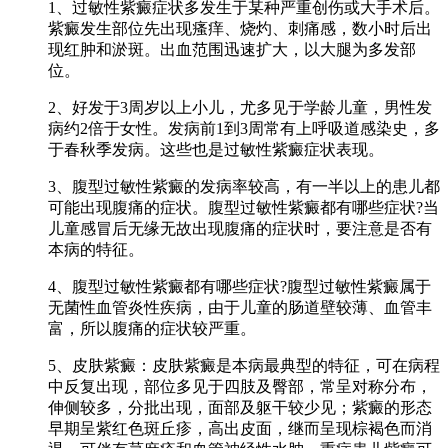
1、过敏性紫癜症状多发生于某种严重创伤或大手术后。
紫癜发生部位先出现瘙痒、烧灼、刺痛感，数小时后出
现红肿和淤斑。出血范围迅速扩大，以大腿为多发部
位。
2、好发于3周岁以上小儿，尤多见于学龄儿童，男性发
病约2倍于女性。发病前1到3周常有上呼吸道感染史，多
于春秋季发病。这些也是过敏性紫癜症状表现。
3、腹型过敏性紫癜的发病率较高，有一半以上的患儿都
可能出现腹痛的症状。腹型过敏性紫癜都有哪些症状?当
儿童感冒后无缘无故出现腹痛的症状时，要注意是否有
本病的特征。
4、腹型过敏性紫癜都有哪些症状?腹型过敏性紫癜属于
无菌性血管炎性疾病，由于儿童的肠道壁较薄、血管丰
富，所以腹痛的症状较严重。
5、皮肤紫癜：皮肤紫癜是本病最典型的特征，可在病程
中反复出现，部位多见于四肢及臀部，常呈对称分布，
伸侧较多，分批出现，面部及躯干较少见；紫癜的形态
早期呈紫红色斑丘疹，高出皮面，继而呈现棕褐色而消