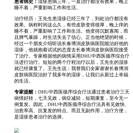
患者病史：
湿疹患病三年，一直治疗都没有效果，晚上
睡不着，严重影响工作和生活。
治疗经历：王先生患湿疹已经三年了，到处治疗都没有
效果。病程时间这么久，有些皮肤变得很厚，晚上痒的
睡不着，严重影响了工作和生活。他变得沉默寡闻，而
且脾气暴躁，对生活失去了信心。正当他绝望的时候，
经过一个朋友介绍听说长春博润皮肤病医院能治好他的
湿疹，他就抱着试试的态度去长春博润皮肤病医院接受
了治疗。专家根据他的病情采用DHU中西医循序综合疗
法进行治疗。短短的两个疗程治疗以后，王先生的湿疹
就已经康复了。王先生说：我替我们全家谢谢长春博润
皮肤病医院治好了我多年的湿疹，让我们从新过上幸福
的生活。
专家提醒：
DHU中西医循序综合疗法通过患者治疗三天
病情好转，七天见效，病症减轻，短期康复，至今无一
例复发。因此，DHU中西医循序综合疗法具有见效快、
治愈率高、抗复发的特点、而且无副作用，治疗方便，
是湿疹患者治疗的选择。